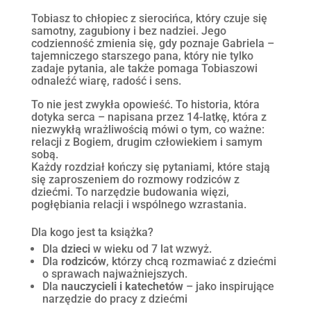
Tobiasz to chłopiec z sierocińca, który czuje się
samotny, zagubiony i bez nadziei. Jego
codzienność zmienia się, gdy poznaje Gabriela –
tajemniczego starszego pana, który nie tylko
zadaje pytania, ale także pomaga Tobiaszowi
odnaleźć wiarę, radość i sens.
To nie jest zwykła opowieść. To historia, która
dotyka serca – napisana przez 14-latkę, która z
niezwykłą wrażliwością mówi o tym, co ważne:
relacji z Bogiem, drugim człowiekiem i samym
sobą.
Każdy rozdział kończy się pytaniami, które stają
się zaproszeniem do rozmowy rodziców z
dziećmi. To narzędzie budowania więzi,
pogłębiania relacji i wspólnego wzrastania.
Dla kogo jest ta książka?
Dla
dzieci
w wieku od 7 lat wzwyż.
Dla
rodziców
, którzy chcą rozmawiać z dziećmi
o sprawach najważniejszych.
Dla
nauczycieli i katechetów
– jako inspirujące
narzędzie do pracy z dziećmi